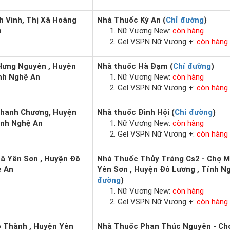
h Vinh, Thị Xã Hoàng
Nhà Thuốc Kỳ An (
Chỉ đường
)
n
Nữ Vương New:
còn hàng
Gel VSPN Nữ Vương +:
còn hàng
 Hưng Nguyên , Huyện
Nhà thuốc Hà Đạm (
Chỉ đường
)
nh Nghệ An
Nữ Vương New:
còn hàng
Gel VSPN Nữ Vương +:
còn hàng
 Thanh Chương, Huyện
Nhà thuốc Đình Hội (
Chỉ đường
)
ỉnh Nghệ An
Nữ Vương New:
còn hàng
Gel VSPN Nữ Vương +:
còn hàng
Xã Yên Sơn , Huyện Đô
Nhà Thuốc Thủy Tráng Cs2 - Chợ Mớ
ệ An
Yên Sơn , Huyện Đô Lương , Tỉnh Ng
đường
)
Nữ Vương New:
còn hàng
Gel VSPN Nữ Vương +:
còn hàng
o Thành , Huyện Yên
Nhà Thuốc Phan Thúc Nguyên - Chợ