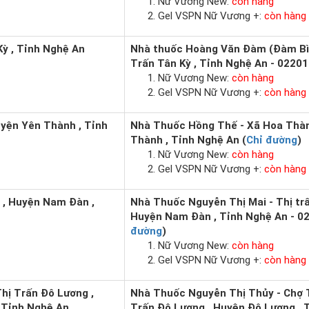
Nữ Vương New:
còn hàng
Gel VSPN Nữ Vương +:
còn hàng
Kỳ , Tỉnh Nghệ An
Nhà thuốc Hoàng Văn Đàm (Đàm Bìn
Trấn Tân Kỳ , Tỉnh Nghệ An - 02201
Nữ Vương New:
còn hàng
Gel VSPN Nữ Vương +:
còn hàng
yện Yên Thành , Tỉnh
Nhà Thuốc Hồng Thế - Xã Hoa Thà
Thành , Tỉnh Nghệ An (
Chỉ đường
)
Nữ Vương New:
còn hàng
Gel VSPN Nữ Vương +:
còn hàng
 , Huyện Nam Đàn ,
Nhà Thuốc Nguyễn Thị Mai - Thị tr
Huyện Nam Đàn , Tỉnh Nghệ An - 02
đường
)
Nữ Vương New:
còn hàng
Gel VSPN Nữ Vương +:
còn hàng
hị Trấn Đô Lương ,
Nhà Thuốc Nguyễn Thị Thủy - Chợ 
 Tỉnh Nghệ An
Trấn Đô Lương , Huyện Đô Lương , 