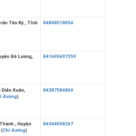
rấn Tân Kỳ , Tỉnh
84848518854
uyện Đô Lương,
841695697259
 Diễn Xuân,
84387584860
ỉ đường
)
 Thành , Huyện
84344058267
 (
Chỉ đường
)