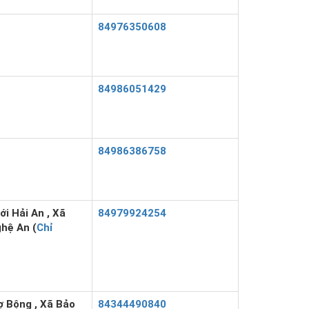
84976350608
84986051429
84986386758
i Hải An , Xã
84979924254
hệ An (
Chỉ
 Bộng , Xã Bảo
84344490840