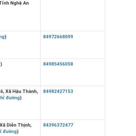
 Tỉnh Nghệ An
ng
)
84972668099
g
)
84985456058
õ, Xã Hậu Thành,
84982427153
hỉ đường
)
Xã Diễn Thịnh,
84396372477
ỉ đường
)