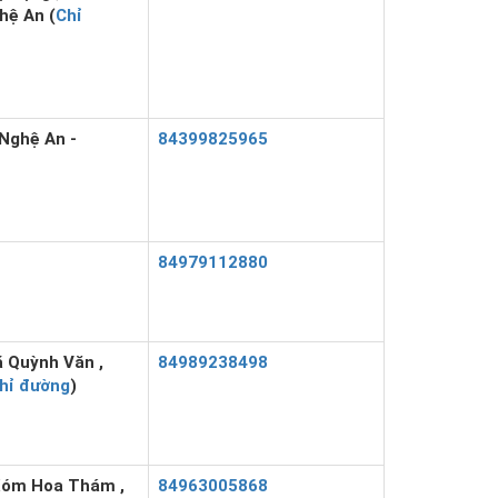
hệ An (
Chỉ
,Nghệ An -
84399825965
84979112880
 Quỳnh Văn ,
84989238498
hỉ đường
)
Xóm Hoa Thám ,
84963005868