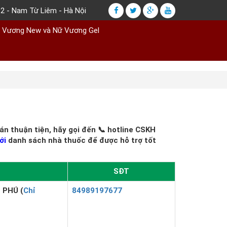
2 - Nam Từ Liêm - Hà Nội
ữ Vương New và Nữ Vương Gel
n thuận tiện, hãy gọi đến 📞 hotline CSKH
ới
danh sách nhà thuốc để được hỗ trợ tốt
SĐT
 PHÚ (
Chỉ
84989197677