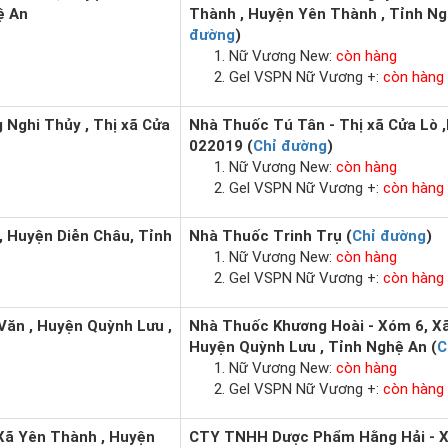
ệ An
Thành , Huyện Yên Thành , Tỉnh Ng
đường
)
Nữ Vương New:
còn hàng
Gel VSPN Nữ Vương +:
còn hàng
 Nghi Thủy , Thị xã Cửa
Nhà Thuốc Tú Tân - Thị xã Cửa Lò 
022019 (
Chỉ đường
)
Nữ Vương New:
còn hàng
Gel VSPN Nữ Vương +:
còn hàng
, Huyện Diễn Châu, Tỉnh
Nhà Thuốc Trinh Trụ (
Chỉ đường
)
Nữ Vương New:
còn hàng
Gel VSPN Nữ Vương +:
còn hàng
Văn , Huyện Quỳnh Lưu ,
Nhà Thuốc Khương Hoài - Xóm 6, Xã
Huyện Quỳnh Lưu , Tỉnh Nghệ An (
C
Nữ Vương New:
còn hàng
Gel VSPN Nữ Vương +:
còn hàng
Xã Yên Thành , Huyện
CTY TNHH Dược Phẩm Hằng Hải - 