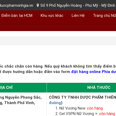
uocphamvinhgia.vn
Số 9 Phố Nguyễn Hoàng - Phú Mỹ - Mỹ Đình 
Điểm bán tại HCM
Khu vực khác
Liên Hệ
Trang chủ N
ốc chắc chắn còn hàng. Nếu quý khách không tìm thấy điểm bá
ể được hướng dẫn hoặc điền vào form
đặt hàng online Phía dư
ĐỊA CHỈ
NHÀ THUỐC
ờng Nguyễn Phong Sắc,
CÔNG TY TNHH DƯỢC PHẨM THIÊN
, Thành Phố Vinh,
đường
)
Nữ Vương New:
còn hàng
Gel VSPN Nữ Vương +:
còn hàng