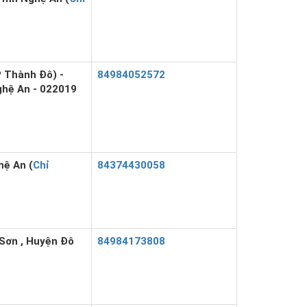
 Thành Đô) -
84984052572
Nghệ An - 022019
hệ An (
Chỉ
84374430058
Sơn , Huyện Đô
84984173808