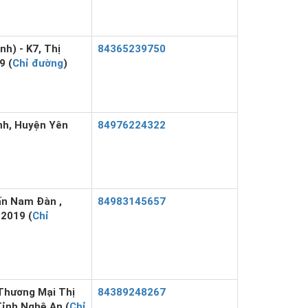
h) - K7, Thị
84365239750
9 (
Chỉ đường
)
nh, Huyện Yên
84976224322
ấn Nam Đàn ,
84983145657
2019 (
Chỉ
Thương Mại Thị
84389248267
Tỉnh Nghệ An (
Chỉ