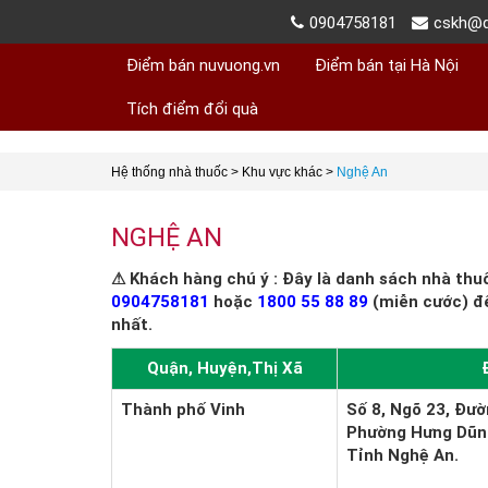
0904758181
cskh@d
Điểm bán nuvuong.vn
Điểm bán tại Hà Nội
Tích điểm đổi quà
Hệ thống nhà thuốc
>
Khu vực khác
>
Nghệ An
NGHỆ AN
⚠ Khách hàng chú ý : Đây là danh sách nhà thu
0904758181
hoặc
1800 55 88 89
(miễn cước) đ
nhất.
Quận, Huyện,Thị Xã
Thành phố Vinh
Số 8, Ngõ 23, Đư
Phường Hưng Dũng
Tỉnh Nghệ An.