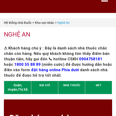
Hệ thống nhà thuốc
>
Khu vực khác
>
Nghệ An
NGHỆ AN
⚠ Khách hàng chú ý : Đây là danh sách nhà thuốc chắc
chắn còn hàng. Nếu quý khách không tìm thấy điểm bán
thuận tiện, hãy gọi đến 📞 hotline CSKH
0904758181
hoặc
1800 55 88 89
(miễn cước) để được hướng dẫn hoặc
điền vào form
đặt hàng online Phía dưới
danh sách nhà
thuốc để được hỗ trợ tốt nhất.
Quận,
ĐỊA CHỈ
NHÀ THUỐC
SĐT
Huyện,Thị Xã