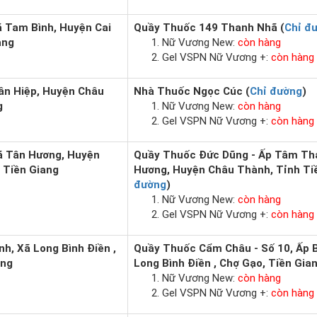
ã Tam Bình, Huyện Cai
Quầy Thuốc 149 Thanh Nhã (
Chỉ đ
ang
Nữ Vương New:
còn hàng
Gel VSPN Nữ Vương +:
còn hàng
Tân Hiệp, Huyện Châu
Nhà Thuốc Ngọc Cúc (
Chỉ đường
)
g
Nữ Vương New:
còn hàng
Gel VSPN Nữ Vương +:
còn hàng
ã Tân Hương, Huyện
Quầy Thuốc Đức Dũng - Ấp Tâm Th
 Tiền Giang
Hương, Huyện Châu Thành, Tỉnh Tiề
đường
)
Nữ Vương New:
còn hàng
Gel VSPN Nữ Vương +:
còn hàng
nh, Xã Long Bình Điền ,
Quầy Thuốc Cẩm Châu - Số 10, Ấp B
ang
Long Bình Điền , Chợ Gạo, Tiền Gian
Nữ Vương New:
còn hàng
Gel VSPN Nữ Vương +:
còn hàng