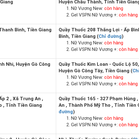
 Giang
Huyện Châu Thành, Tỉnh Tiền Giang
Nữ Vương New:
còn hàng
Gel VSPN Nữ Vương +:
còn hàng
Thanh Bình, Tiền Giang
Quầy Thuốc 208 Thắng Lợi - Ấp Bìn
Bình, Tiền Giang (
Chỉ đường
)
Nữ Vương New:
còn hàng
Gel VSPN Nữ Vương +:
còn hàng
ình Nhi, Huyện Gò Công
Quầy Thuốc Kim Loan - Quốc Lộ 50, 
Huyện Gò Công Tây, Tiền Giang (
Ch
Nữ Vương New:
còn hàng
Gel VSPN Nữ Vương +:
còn hàng
p 2 , Xã Trung An ,
Quầy Thuốc 165 - 327 Phạm Hùng , 
 , Tỉnh Tiền Giang
An , Thành Phố Mỹ Tho , Tỉnh Tiền 
đường
)
Nữ Vương New:
còn hàng
Gel VSPN Nữ Vương +:
còn hàng