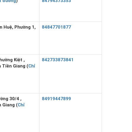
ỉ đường
)
84794373353
n Huệ, Phường 1,
84847701877
ường Kiệt ,
842733873841
 Tiền Giang (
Chỉ
ờng 30/4 ,
84919447899
n Giang (
Chỉ