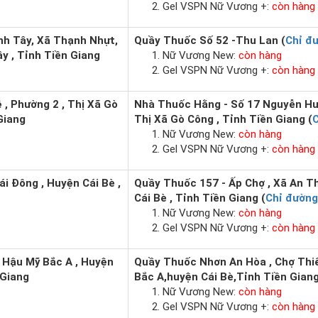
Gel VSPN Nữ Vương +:
còn hàng
ình Tây, Xã Thạnh Nhựt,
Quầy Thuốc Số 52 -Thu Lan (
Chỉ đ
y , Tỉnh Tiền Giang
Nữ Vương New:
còn hàng
Gel VSPN Nữ Vương +:
còn hàng
, Phường 2 , Thị Xã Gò
Nhà Thuốc Hằng - Số 17 Nguyễn Huệ
Giang
Thị Xã Gò Công , Tỉnh Tiền Giang (
Nữ Vương New:
còn hàng
Gel VSPN Nữ Vương +:
còn hàng
ái Đông , Huyện Cái Bè ,
Quầy Thuốc 157 - Ấp Chợ , Xã An T
Cái Bè , Tỉnh Tiền Giang (
Chỉ đường
Nữ Vương New:
còn hàng
Gel VSPN Nữ Vương +:
còn hàng
 Hậu Mỹ Bắc A , Huyện
Quầy Thuốc Nhơn An Hòa , Chợ Thi
 Giang
Bắc A,huyện Cái Bè,Tỉnh Tiền Giang
Nữ Vương New:
còn hàng
Gel VSPN Nữ Vương +:
còn hàng