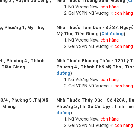
ường 2 , Huyện Gò Công ,
Nhà Thuốc Trường Sanh Đường (
Ch
Nữ Vương New:
còn hàng
Gel VSPN Nữ Vương +:
còn hàng
ệ, Phường 1, Mỹ Tho,
Nhà Thuốc Tam Dân - Số 37, Nguyễ
Mỹ Tho, Tiền Giang (
Chỉ đường
)
Nữ Vương New:
còn hàng
Gel VSPN Nữ Vương +:
còn hàng
t , Phường 4 , Thành
Nhà Thuốc Phương Thảo - 120 Lý Th
 Tiền Giang
Phường 4 , Thành Phố Mỹ Tho , Tỉnh
đường
)
Nữ Vương New:
còn hàng
Gel VSPN Nữ Vương +:
còn hàng
0/4 , Phường 5 ,Thị Xã
Nhà Thuốc Thúy Đức - Số 428A , Đư
ền Giang
Phường 5 ,Thị Xã Cai Lậy , Tỉnh Tiề
đường
)
Nữ Vương New:
còn hàng
Gel VSPN Nữ Vương +:
còn hàng