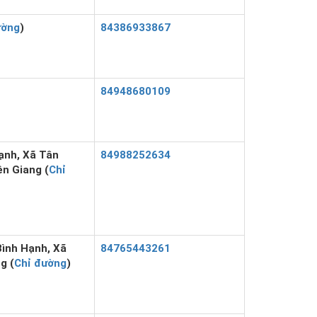
ường
)
84386933867
84948680109
ạnh, Xã Tân
84988252634
n Giang (
Chỉ
ình Hạnh, Xã
84765443261
g (
Chỉ đường
)