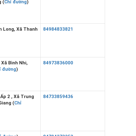
 (
Chỉ đường
)
h Long, Xã Thanh
84984833821
Xã Bình Nhi,
84973836000
ỉ đường
)
Ấp 2 , Xã Trung
84733859436
Giang (
Chỉ