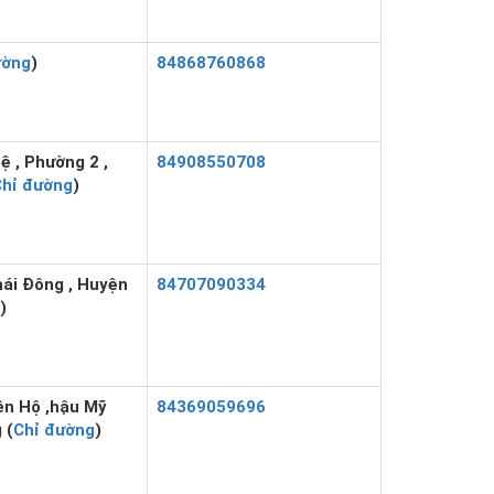
ường
)
84868760868
 , Phường 2 ,
84908550708
Chỉ đường
)
hái Đông , Huyện
84707090334
)
ên Hộ ,hậu Mỹ
84369059696
 (
Chỉ đường
)