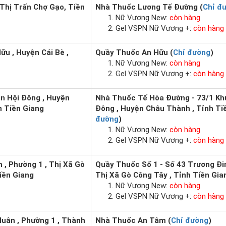
, Thị Trấn Chợ Gạo, Tiền
Nhà Thuốc Lương Tế Đường (
Chỉ đ
Nữ Vương New:
còn hàng
Gel VSPN Nữ Vương +:
còn hàng
ữu , Huyện Cái Bè ,
Quầy Thuốc An Hữu (
Chỉ đường
)
Nữ Vương New:
còn hàng
Gel VSPN Nữ Vương +:
còn hàng
ân Hội Đông , Huyện
Nhà Thuốc Tế Hòa Đường - 73/1 Khu
h Tiền Giang
Đông , Huyện Châu Thành , Tỉnh Tiề
đường
)
Nữ Vương New:
còn hàng
Gel VSPN Nữ Vương +:
còn hàng
 , Phường 1 , Thị Xã Gò
Quầy Thuốc Số 1 - Số 43 Trương Đin
iền Giang
Thị Xã Gò Công Tây , Tỉnh Tiền Gia
Nữ Vương New:
còn hàng
Gel VSPN Nữ Vương +:
còn hàng
Huân , Phường 1 , Thành
Nhà Thuốc An Tâm (
Chỉ đường
)