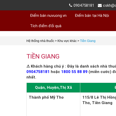
0904758181
cskh@d
Điểm bán nuvuong.vn
Điểm bán tại Hà Nội
Tích điểm đổi quà
Hệ thống nhà thuốc
>
Khu vực khác
>
Tiền Giang
TIỀN GIANG
⚠ Khách hàng chú ý : Đây là danh sách nhà thu
0904758181
hoặc
1800 55 88 89
(miễn cước) đ
nhất.
Quận, Huyện,Thị Xã
Thành phố Mỹ Tho
115/8 Lê Thị Hồn
Tho, Tiền Giang