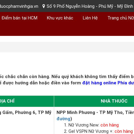
uocphamvinhgia.vn
Số 9 Phố Nguyễn Hoàng - Phú Mỹ - Mỹ Đình 
Điểm bán tại HCM
Khu vực khác
Liên Hệ
Trang chủ N
ốc chắc chắn còn hàng. Nếu quý khách không tìm thấy điểm bá
ể được hướng dẫn hoặc điền vào form
đặt hàng online Phía dư
ĐỊA CHỈ
NHÀ THUỐC
g Gấm, Phường 6, TP Mỹ
NPP Minh Phương - TP Mỹ Tho, Tiền
đường
)
Nữ Vương New:
còn hàng
Gel VSPN Nữ Vương +:
còn hàng