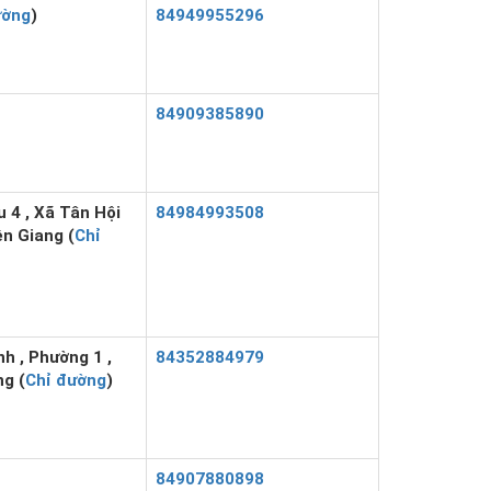
ường
)
84949955296
84909385890
 4 , Xã Tân Hội
84984993508
n Giang (
Chỉ
h , Phường 1 ,
84352884979
ng (
Chỉ đường
)
84907880898