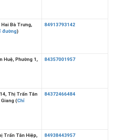
 Hai Bà Trưng,
84913793142
ỉ đường
)
n Huệ, Phường 1,
84357001957
14, Thị Trấn Tân
84372466484
 Giang (
Chỉ
ị Trấn Tân Hiệp,
84938443957