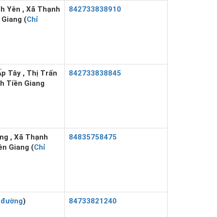
h Yên , Xã Thạnh
842733838910
 Giang (
Chỉ
p Tây , Thị Trấn
842733838845
nh Tiền Giang
ng , Xã Thạnh
84835758475
ền Giang (
Chỉ
 đường
)
84733821240