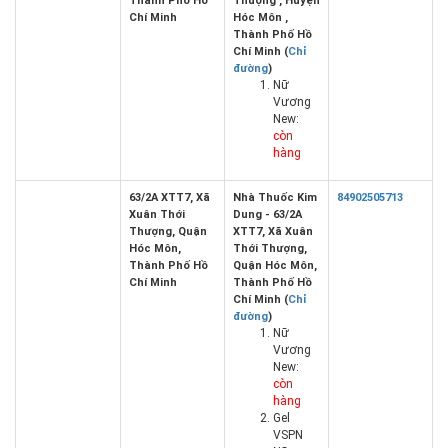
Thành Phố Hồ
Thượng , Huyện
Chí Minh
Hóc Môn ,
Thành Phố Hồ
Chí Minh (
Chỉ
đường
)
Nữ
Vương
New:
còn
hàng
63/2A XTT7, Xã
Nhà Thuốc Kim
84902505713
Xuân Thới
Dung - 63/2A
Thượng, Quận
XTT7, Xã Xuân
Hóc Môn,
Thới Thượng,
Thành Phố Hồ
Quận Hóc Môn,
Chí Minh
Thành Phố Hồ
Chí Minh (
Chỉ
đường
)
Nữ
Vương
New:
còn
hàng
Gel
VSPN