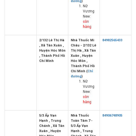
đường
)
Nữ
Vương
New:
còn
hàng
2/132 Lê Thị Hà
Nhà Thuốc Mi
84982565433
, Xã Tân Xuân ,
Châu - 2/132 Lê
Huyện Hóc Môn
Thị Hà , Xã Tân
, Thành Phố Hồ
Xuân , Huyện
Chí Minh
Hóc Môn ,
Thành Phố Hồ
Chí Minh (
Chỉ
đường
)
Nữ
Vương
New:
còn
hàng
5/3 Ấp Vạn
Nhà Thuốc
84906748905
Hạnh , Trung
Toàn Tâm 7 -
Chánh , Xã Tân
5/3 Ấp Vạn
Xuân , Huyện
Hạnh , Trung