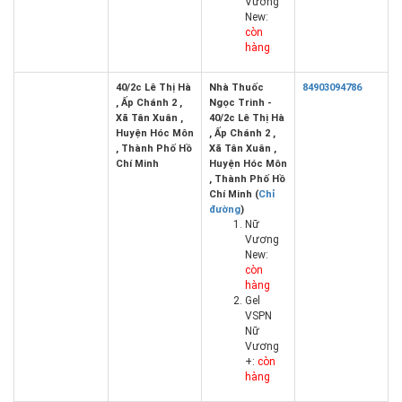
Vương
New:
còn
hàng
40/2c Lê Thị Hà
Nhà Thuốc
84903094786
, Ấp Chánh 2 ,
Ngọc Trinh -
Xã Tân Xuân ,
40/2c Lê Thị Hà
Huyện Hóc Môn
, Ấp Chánh 2 ,
, Thành Phố Hồ
Xã Tân Xuân ,
Chí Minh
Huyện Hóc Môn
, Thành Phố Hồ
Chí Minh (
Chỉ
đường
)
Nữ
Vương
New:
còn
hàng
Gel
VSPN
Nữ
Vương
+:
còn
hàng