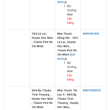
đường
)
Nữ
Vương
New:
còn
hàng
19/2 Lê Lợi ,
Nhà Thuốc
84901831592
Huyện Hóc Môn
Hồng Hải - 19/2
, Thành Phố Hồ
Lê Lợi , Huyện
Chí Minh
Hóc Môn ,
Thành Phố Hồ
Chí Minh (
Chỉ
đường
)
Nữ
Vương
New:
còn
hàng
56/6 Ấp 7 Xuân
Nhà Thuốc Tài
848913892674
Thới Thượng ,
Lộc 3 - 56/6 Ấp
Huyện Hóc Môn
7 Xuân Thới
, Thành Phố Hồ
Thượng , Huyện
Chí Minh
Hóc Môn ,