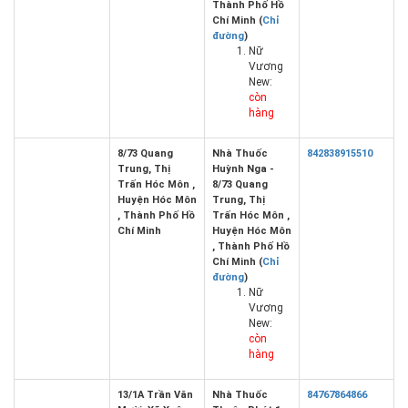
Thành Phố Hồ
Chí Minh (
Chỉ
đường
)
Nữ
Vương
New:
còn
hàng
8/73 Quang
Nhà Thuốc
842838915510
Trung, Thị
Huỳnh Nga -
Trấn Hóc Môn ,
8/73 Quang
Huyện Hóc Môn
Trung, Thị
, Thành Phố Hồ
Trấn Hóc Môn ,
Chí Minh
Huyện Hóc Môn
, Thành Phố Hồ
Chí Minh (
Chỉ
đường
)
Nữ
Vương
New:
còn
hàng
13/1A Trần Văn
Nhà Thuốc
84767864866