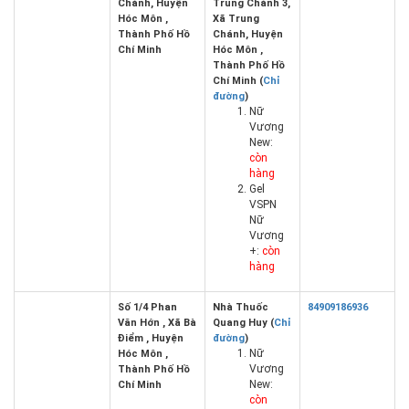
Chánh, Huyện
Trung Chánh 3,
Hóc Môn ,
Xã Trung
Thành Phố Hồ
Chánh, Huyện
Chí Minh
Hóc Môn ,
Thành Phố Hồ
Chí Minh (
Chỉ
đường
)
Nữ
Vương
New:
còn
hàng
Gel
VSPN
Nữ
Vương
+:
còn
hàng
Số 1/4 Phan
Nhà Thuốc
84909186936
Văn Hớn , Xã Bà
Quang Huy (
Chỉ
Điểm , Huyện
đường
)
Nữ
Hóc Môn ,
Vương
Thành Phố Hồ
New:
Chí Minh
còn