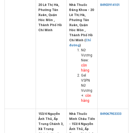
20 Lê Thị Hà,
Nhà Thuốc
84903914101
Phường Tân
Đăng Khoa - 20
Xuân, Quận
Lê Thị Hà,
Hóc Môn ,
Phường Tân
Thành Phố Hồ
Xuân, Quận
Chí Minh
Hóc Môn ,
Thành Phố Hồ
Chí Minh (
Chỉ
đường
)
Nữ
Vương
New:
còn
hàng
Gel
VSPN
Nữ
Vương
+:
còn
hàng
153/4 Nguyễn
Nhà Thuốc
849067953333
Ảnh Thủ, Ấp
Minh Châu Tiến
Trung Chánh 3,
- 153/4 Nguyễn
Xã Trung
Ảnh Thủ, Ấp