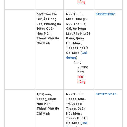
hàng
61/2 Thái Thị
Nhà Thuốc
84902251287
Giữ, Ấp Đông
Minh Quang -
Lân, Phường Bà
61/2 Thái Thị
Điểm, Quận
Giữ, Ấp Đông
Hóc Môn ,
Lân, Phường Bà
Thành Phố Hồ
Điểm, Quận
Chí Minh
Hóc Môn ,
Thành Phố Hồ
Chí Minh (
Chỉ
đường
)
Nữ
Vương
New:
còn
hàng
1/3 Quang
Nhà Thuốc
842837106110
Trung, Quận
Thanh Tâm -
Hóc Môn ,
1/3 Quang
Thành Phố Hồ
Trung, Quận
Chí Minh
Hóc Môn ,
Thành Phố Hồ
Chí Minh (
Chỉ