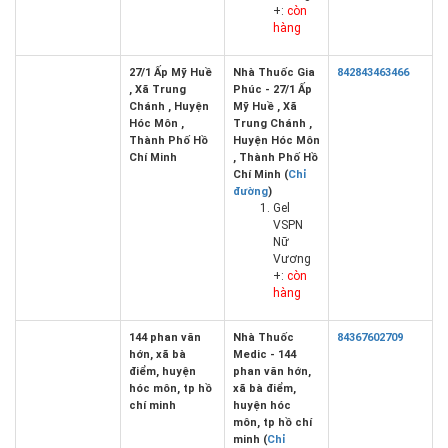
+:
còn
hàng
27/1 Ấp Mỹ Huề
Nhà Thuốc Gia
842843463466
, Xã Trung
Phúc - 27/1 Ấp
Chánh , Huyện
Mỹ Huề , Xã
Hóc Môn ,
Trung Chánh ,
Thành Phố Hồ
Huyện Hóc Môn
Chí Minh
, Thành Phố Hồ
Chí Minh (
Chỉ
đường
)
Gel
VSPN
Nữ
Vương
+:
còn
hàng
144 phan văn
Nhà Thuốc
84367602709
hớn, xã bà
Medic - 144
điểm, huyện
phan văn hớn,
hóc môn, tp hồ
xã bà điểm,
chí minh
huyện hóc
môn, tp hồ chí
minh (
Chỉ