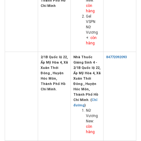
New:
Thành Phố Hồ
còn
Chí Minh
hàng
Gel
VSPN
Nữ
Vương
+:
còn
hàng
2/1B Quốc lộ 22,
Nhà Thuốc
84772092093
Ấp Mỹ Hòa 4, Xã
Giáng Sinh 4 -
Xuân Thới
2/1B Quốc lộ 22,
Đông , Huyện
Ấp Mỹ Hòa 4, Xã
Hóc Môn,
Xuân Thới
Thành Phố Hồ
Đông , Huyện
Chí Minh.
Hóc Môn,
Thành Phố Hồ
Chí Minh. (
Chỉ
đường
)
Nữ
Vương
New:
còn
hàng