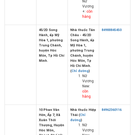
Nữ
Vương
+:
còn
hàng
45/2D Song
Nhà thuốc Tân
84988845450
Hành, ấp Mỹ
Châu - 45/2D
Hòa 1, phường
Song Hành, ấp
Trung Chánh,
Mỹ Hòa 1,
huyện Hóc
phường Trung
Môn, Tp Hồ Chí
Chánh, huyện
Minh.
Hóc Môn, Tp
Hồ Chí Minh.
(
Chỉ đường
)
Nữ
Vương
New:
còn
hàng
10 Phan Văn
Nhà thuốc Hiệp
84962360116
Hớn, Ấp 7, Xã
Thái (
Chỉ
Xuân Thới
đường
)
Nữ
Thượng, Huyện
Vương
Hóc Môn,