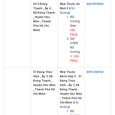
Số 9 Đông
Nhà Thuốc An
84373939835
Thạnh , Ấp 4 ,
Bình 5 (
Chỉ
Xã Đông Thạnh
đường
)
Nữ
, Huyện Hóc
Vương
Môn , Thành
New:
Phố Hồ Chí
còn
Minh
hàng
Gel
VSPN
Nữ
Vương
+:
còn
hàng
31 Đặng Thúc
Nhà Thuốc
84912202922
Vịnh , Ấp 7, Xã
Bách Hợp 3 - 31
Đông Thạnh ,
Đặng Thúc
Huyện Hóc Môn
Vịnh , Ấp 7, Xã
, Thành Phố Hồ
Đông Thạnh ,
Chí Minh
Huyện Hóc Môn
, Thành Phố Hồ
Chí Minh (
Chỉ
đường
)
Nữ