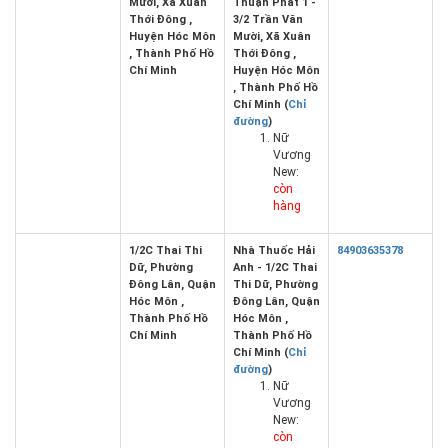
Mười, Xã Xuân
Thuận Phát 1 -
Thới Đông ,
3/2 Trần Văn
Huyện Hóc Môn
Mười, Xã Xuân
, Thành Phố Hồ
Thới Đông ,
Chí Minh
Huyện Hóc Môn
, Thành Phố Hồ
Chí Minh (
Chỉ
đường
)
Nữ
Vương
New:
còn
hàng
1/2C Thai Thi
Nhà Thuốc Hải
84903635378
Dữ, Phường
Anh - 1/2C Thai
Đông Lân, Quận
Thi Dữ, Phường
Hóc Môn ,
Đông Lân, Quận
Thành Phố Hồ
Hóc Môn ,
Chí Minh
Thành Phố Hồ
Chí Minh (
Chỉ
đường
)
Nữ
Vương
New:
còn