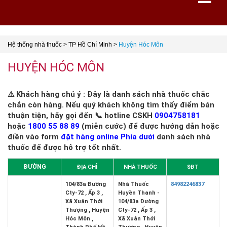
Hệ thống nhà thuốc
>
TP Hồ Chí Minh
>
Huyện Hóc Môn
HUYỆN HÓC MÔN
⚠ Khách hàng chú ý : Đây là danh sách nhà thuốc chắc
chắn còn hàng. Nếu quý khách không tìm thấy điểm bán
thuận tiện, hãy gọi đến 📞 hotline CSKH
0904758181
hoặc
1800 55 88 89
(miễn cước) để được hướng dẫn hoặc
điền vào form
đặt hàng online Phía dưới
danh sách nhà
thuốc để được hỗ trợ tốt nhất.
ĐƯỜNG
ĐỊA CHỈ
NHÀ THUỐC
SĐT
104/83a Đường
Nhà Thuốc
84982246837
Cty-72 , Ấp 3 ,
Huyền Thanh -
Xã Xuân Thới
104/83a Đường
Thượng , Huyện
Cty-72 , Ấp 3 ,
Hóc Môn ,
Xã Xuân Thới